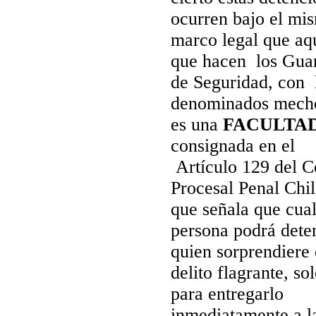
ocurren bajo el mi
marco legal que aq
que hacen
los Gua
de Seguridad, con 
denominados meche
es una
FACULTA
consignada en el
Artículo 129
del C
Procesal Penal Chi
que señala que cua
persona podrá dete
quien sorprendiere
delito flagrante, so
para entregarlo
inmediatamente a l