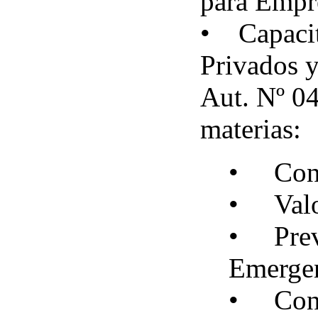
para Empr
• Capacita
Privados 
Aut. Nº 04
materias:
• Cono
• Valor
• Preve
Emerge
• Cono